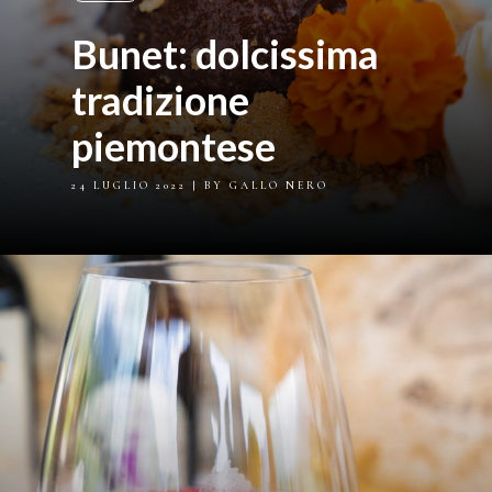
Bunet: dolcissima
tradizione
piemontese
24 LUGLIO 2022
| BY GALLO NERO