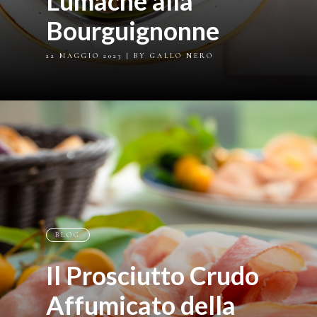
Lumache alla
Bourguignonne
22 MAGGIO 2023
| BY GALLO NERO
BLOG
Il Prosciutto Crudo
Affumicato della