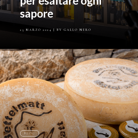
per esaltare ogni
sapore
25 MARZO 2024
| BY GALLO NERO
BLOG