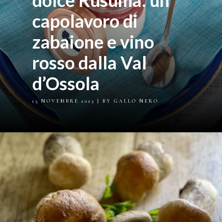
dolce Rusuma: un
capolavoro di
zabaione e vino
rosso dalla Val
d’Ossola
15 NOVEMBRE 2023
| BY GALLO NERO