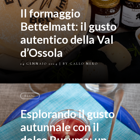
Il formaggio
Bettelmatt: il gusto
autentico della Val
d’Ossola
24 GENNAIO 2024
| BY GALLO NERO
BLOG
Esplorando il gusto
autunnale con il