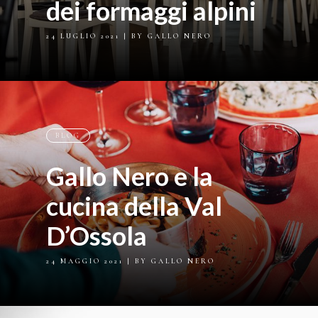
dei formaggi alpini
24 LUGLIO 2021
| BY GALLO NERO
BLOG
Gallo Nero e la
cucina della Val
D’Ossola
24 MAGGIO 2021
| BY GALLO NERO